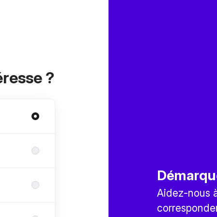
éresse ?
Démarqu
Aidez-nous à 
corresponden